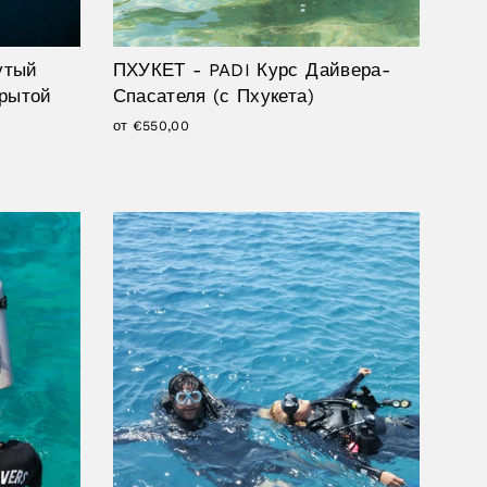
утый
ПХУКЕТ - PADI Курс Дайвера-
крытой
Спасателя (с Пхукета)
от €550,00