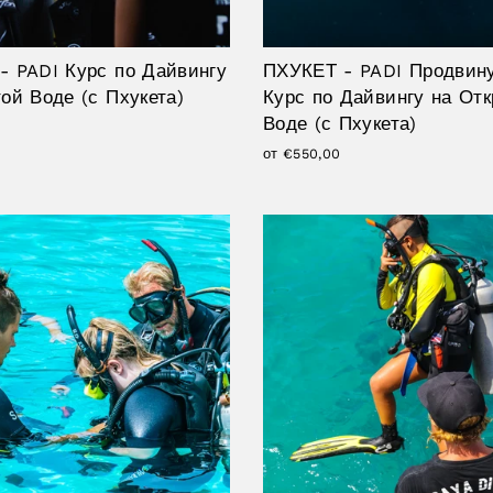
- PADI Курс по Дайвингу
ПХУКЕТ - PADI Продвин
ой Воде (с Пхукета)
Курс по Дайвингу на От
Воде (с Пхукета)
от €550,00