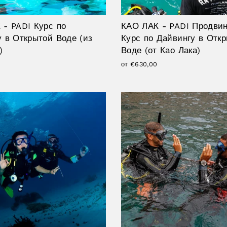
 - PADI Курс по
КАО ЛАК - PADI Продви
 в Открытой Воде (из
Курс по Дайвингу в Отк
)
Воде (от Као Лака)
от €630,00