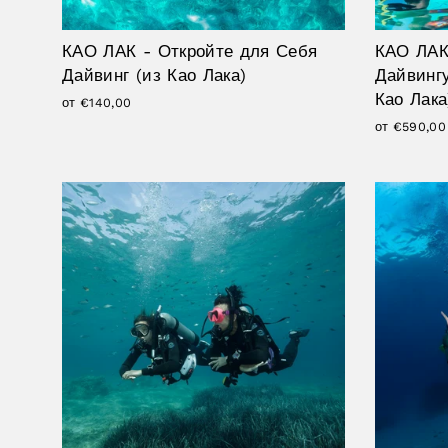
КАО ЛАК - Откройте для Себя
КАО ЛАК
Дайвинг (из Као Лака)
Дайвингу
Као Лака
от €140,00
от €590,00