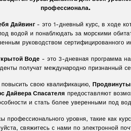
профессионала.
ебя Дайвинг
- это 1-дневный курс, в ходе ко
под водой и понаблюдать за морскими обита
венным руководством сертифицированного ин
ткрытой Воде
- это 3-дневная программа на
уденты получат международно признанный се
ет повысить свою квалификацию,
Продвинутый
рс Дайвера Спасателя
предоставляют возмо
особности и стать более уверенными под вод
ы профессионального уровня, такие как кур
луйста, свяжитесь с нами по электронной по