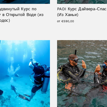
одвинутый Курс по
PADI Курс Дайвера-Спас
 в Открытой Воде (из
(Из Ханьи)
одос)
от €590,00