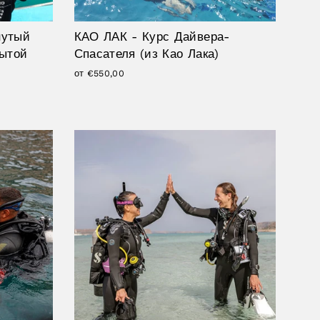
нутый
КАО ЛАК - Курс Дайвера-
рытой
Спасателя (из Као Лака)
от €550,00