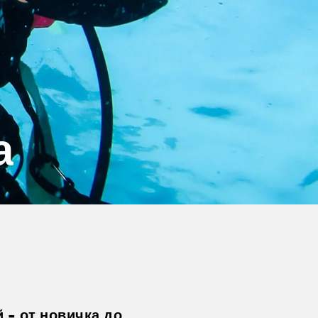
а
 - от новичка до