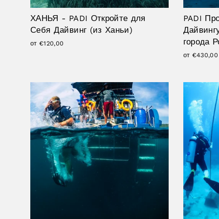
ХАНЬЯ - PADI Откройте для
PADI Пр
Себя Дайвинг (из Ханьи)
Дайвингу
города Р
от €120,00
от €430,00