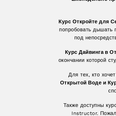
Курс Откройте для С
попробовать дышать 
под непосредст
Курс Дайвинга в О
окончании которой ст
Для тех, кто хоч
Открытой Воде и Ку
сп
Также доступны курс
Instructor. Пожа