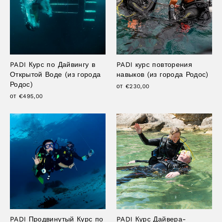
PADI Курс по Дайвингу в
PADI курс повторения
Открытой Воде (из города
навыков (из города Родос)
Родос)
от €230,00
от €495,00
PADI Продвинутый Курс по
PADI Курс Дайвера-