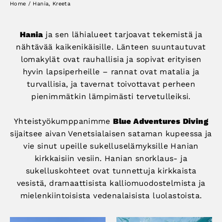
Home
/
Hania, Kreeta
Hania
ja sen lähialueet tarjoavat tekemistä ja
nähtävää kaikenikäisille. Länteen suuntautuvat
lomakylät ovat rauhallisia ja sopivat erityisen
hyvin lapsiperheille – rannat ovat matalia ja
turvallisia, ja tavernat toivottavat perheen
pienimmätkin lämpimästi tervetulleiksi.
Yhteistyökumppanimme
Blue Adventures Diving
sijaitsee aivan Venetsialaisen sataman kupeessa ja
vie sinut upeille sukelluselämyksille Hanian
kirkkaisiin vesiin. Hanian snorklaus- ja
sukelluskohteet ovat tunnettuja kirkkaista
vesistä, dramaattisista kalliomuodostelmista ja
mielenkiintoisista vedenalaisista luolastoista.