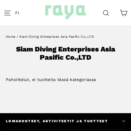
Skip
to
C
Site navigation
Search
FI
content
Home
/
Siam Diving Enterprises Asia Pasific Co.,LTD
Siam Diving Enterprises Asia
Pasific Co.,LTD
Pahoittelut, ei tuotteita tässä kategoriassa
LOMAKOHTEET, AKTIVITEETIT JA TUOTTEET