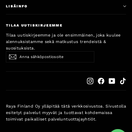
LISÄINFO
TILAA UUTISKIRJEEMME
Tilaa uutiskirjeemme ja ole ensimmäinen, joka kuulee
alennuksistamme sekä matkustus trendeistä &
suosituksista.
Anna
Subscribe
Subscribe
sähköpostiosoite
Instagram
Facebook
YouTub
Ti
Raya Finland Oy ylläpitää tätä verkkosivustoa. Sivustolla
esitetyt palvelut myyvät ja tuottavat kohdemaissa
toimivat paikalliset palveluntuottajayhtiöt.