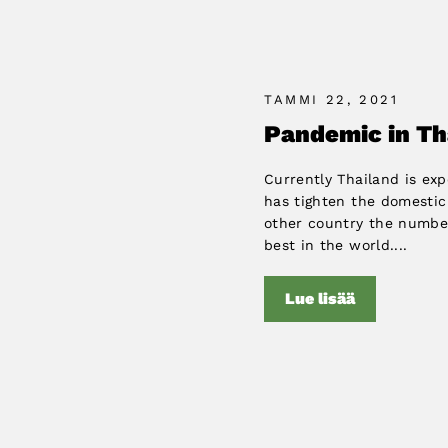
TAMMI 22, 2021
Pandemic in Tha
Currently Thailand is ex
has tighten the domestic
other country the number
best in the world....
Lue lisää