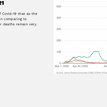
21
f Covid-19 that as the
hen comparing to
or deaths remain very