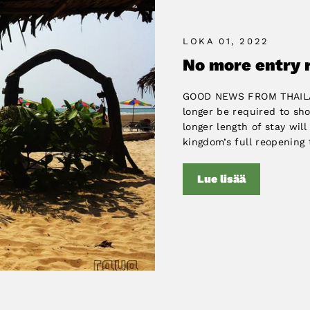
LOKA 01, 2022
No more entry 
GOOD NEWS FROM THAILAND
longer be required to sho
longer length of stay will
kingdom’s full reopening t
Lue lisää