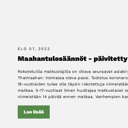
ELO 07, 2022
Maahantulosäännöt - päivitetty
Rokotetuilla matkustajilla on oltava seuraavat asiaki
Thaimaahan: Voimassa oleva passi. Todistus koronaro
18-vuotiaiden tulee olla täysin rokotettuja viimeistä
matkaa. 5-17-vuotiaat ilman huoltajaa matkustavat o
viimeistään 14 päivää ennen matkaa. Vanhempien kan
Lue lisää