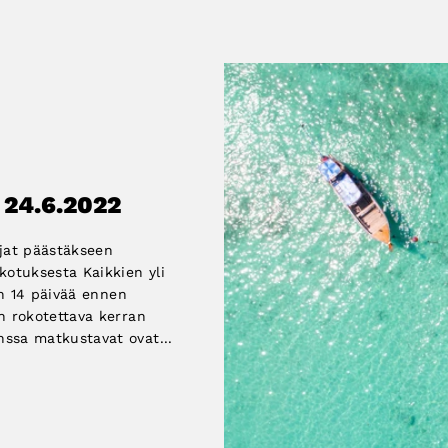
 24.6.2022
rjat päästäkseen
kotuksesta Kaikkien yli
än 14 päivää ennen
n rokotettava kerran
ssa matkustavat ovat...