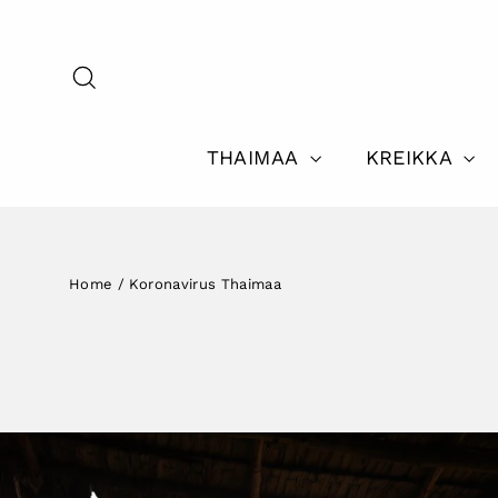
Skip
to
content
Search
THAIMAA
KREIKKA
Home
/
Koronavirus Thaimaa