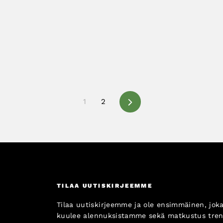
Next
1
2
TILAA UUTISKIRJEEMME
Tilaa uutiskirjeemme ja ole ensimmäinen, jok
kuulee alennuksistamme sekä matkustus tren