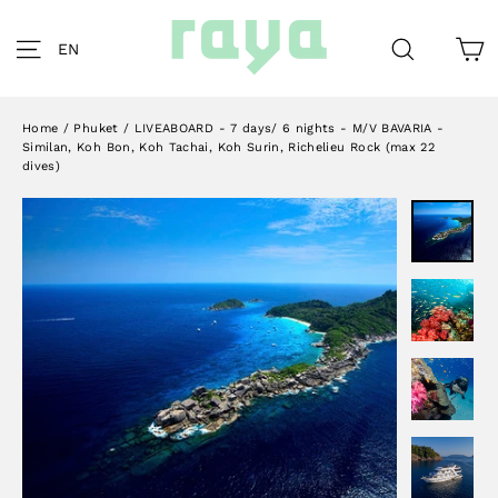
Skip
to
C
Site navigation
Search
EN
content
Home
/
Phuket
/
LIVEABOARD - 7 days/ 6 nights - M/V BAVARIA -
Similan, Koh Bon, Koh Tachai, Koh Surin, Richelieu Rock (max 22
dives)