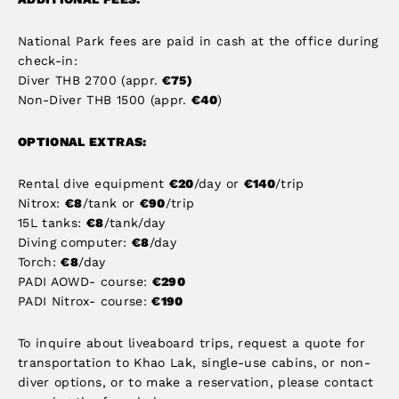
National Park fees are paid in cash at the office during
check-in:
Diver THB 2700 (appr.
€75)
Non-Diver THB 1500 (appr.
€40
)
OPTIONAL EXTRAS:
Rental dive equipment
€20
/day or
€140
/trip
Nitrox:
€8
/tank or
€90
/trip
15L tanks:
€8
/tank/day
Diving computer:
€8
/day
Torch:
€8
/day
PADI AOWD- course:
€290
PADI Nitrox- course:
€190
To inquire about liveaboard trips, request a quote for
transportation to Khao Lak, single-use cabins, or non-
diver options, or to make a reservation, please contact