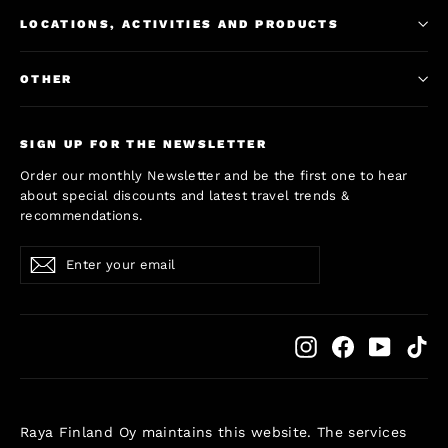
LOCATIONS, ACTIVITIES AND PRODUCTS
OTHER
SIGN UP FOR THE NEWSLETTER
Order our monthly Newsletter and be the first one to hear
about special discounts and latest travel trends &
recommendations.
Enter
Subscribe
Subscribe
your
email
Instagram
Facebook
YouTub
Ti
Raya Finland Oy maintains this website. The services