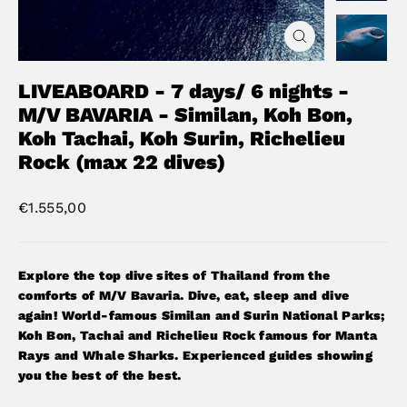
Close
(esc)
LIVEABOARD - 7 days/ 6 nights -
M/V BAVARIA - Similan, Koh Bon,
Koh Tachai, Koh Surin, Richelieu
Rock (max 22 dives)
Regular
€1.555,00
price
Explore the top dive sites of Thailand from the
comforts of M/V Bavaria. Dive, eat, sleep and dive
again! World-famous Similan and Surin National Parks;
Koh Bon, Tachai and Richelieu Rock famous for Manta
Rays and Whale Sharks. Experienced guides showing
you the best of the best.