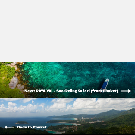
LIVEABOARD - 7 days/ 6 nights - M/V
BAVARIA - Similan, Koh Bon, Koh
Tachai, Koh Surin, Richelieu Rock
(max 22 dives)
€1.555,00
Next: RAYA YAI - Snorkeling Safari (from Phuket)
Back to Phuket