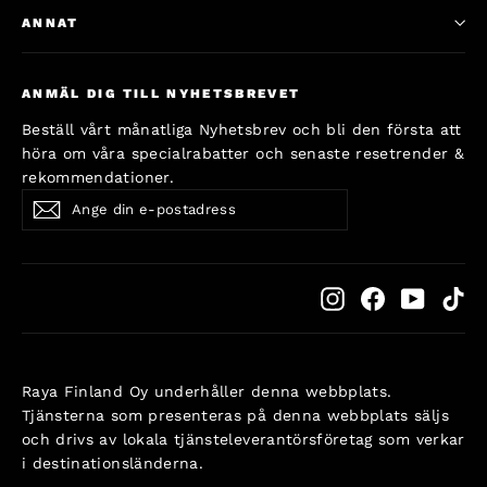
ANNAT
ANMÄL DIG TILL NYHETSBREVET
Beställ vårt månatliga Nyhetsbrev och bli den första att
höra om våra specialrabatter och senaste resetrender &
rekommendationer.
Ange
Subscribe
Subscribe
din
e-
postadress
Instagram
Facebook
YouTub
Ti
Raya Finland Oy underhåller denna webbplats.
Tjänsterna som presenteras på denna webbplats säljs
och drivs av lokala tjänsteleverantörsföretag som verkar
i destinationsländerna.