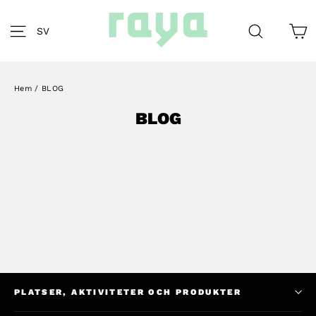
Skip
to
K
Site navigation
Search
SV
content
Hem
/
BLOG
BLOG
PLATSER, AKTIVITETER OCH PRODUKTER