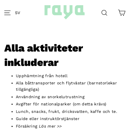
Skip
to
K
Site navigation
Search
SV
content
Alla aktiviteter
inkluderar
Upphämtning från hotell
Alla båttransporter och flytvästar (barnstorlekar
tillgängliga)
Användning av snorkelutrustning
Avgifter för nationalparker (om detta krävs)
Lunch, snacks, frukt, dricksvatten, kaffe och te.
Guide eller instruktörstjänster
Försäkring
Läs mer >>